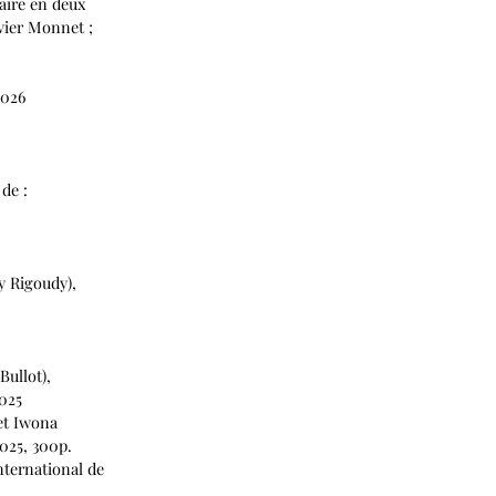
aire en deux
vier Monnet ;
2026
de :
y Rigoudy),
Bullot),
2025
 et Iwona
025, 300p.
ternational de