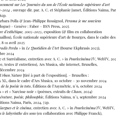
ocument sur Les Journées du son de l’École nationale supérieure d’art
3-2024
, ouvrage dir. par. A. C. et Stéphanie Jamet, Éditions Naima, Par
62p.
rbara Polla & Jean-Philippe Rossignol,
Perama je me souviens
gue) – Genève : Faber – BSN Press, 2025
ore d’esthétique, 2005-2025
, exposition (& film en collaboration
u), École nationale supérieure d’art de Bourges, dans le cadre des
, 8-11 avril 2025
radis Perdu
» in
Le Quotidien de l’Art
(Bourse Ekphrasis 2023),
re 2024
 et Surréalisme, entretien avec A. C. » in
PourlecinémaTV
, WebTV, 20
e, textes & entretiens), Ars Musica, site internet, Bruxelles,
écembre 2024
Urban Nature
[tiré à part de l’exposition]. – Bruxelles :
, dans le cadre d’Ars Musica, 10 octobre – 30 novembre 2024
de la poésie in toto
, Éditions de l’Asymétrie, n°6, octobre 2024
 » et « Narcisse noir » (poèmes, extraits de
Chaos
, 2024)
térature, poésie, philosophie
, Éditions Naima, n°1, septembre 2024
itions Naima, Paris, 2024, 72p.
argues et le cinéma
, entretien avec A. C. » in
PourlecinémaTV
, WebTV,
 le labyrinthe des sons
(en collaboration avec Philippe Franck),