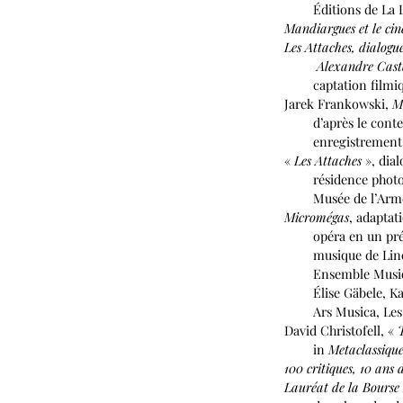
Éditions de La Lettr
Mandiargues et le ci
Les Attaches, dialogu
Alexandre Casta
captation filmique
Jarek Frankowski,
M
d’après le conte ph
enregistrement du 
«
Les Attaches
», dial
résidence photogra
Musée de l’Armée – 
Micromégas
, adaptat
opéra en un prélude
musique de Line Ad
Ensemble Musiques 
Élise Gäbele, Katal
Ars Musica, Les Bri
David Christofell, «
T
in
Metaclassiqu
100 critiques, 10 ans
Lauréat de la Bourse