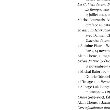
Les Cahiers du son, D
de Bourges, 202
15 juillet 2025, 2
Marios Fournaris, Ba
(préface au catalo
20 ans ! L’Atelier son
avec Damien Chaillo
Journées du son
« Antoine Picard,
Pa
Paris, 14 novemb
Alain Chêne, « Image
Urban Nature
(préfac
13 novembre-3 d
« Michal Batory ». –
Galerie Odradek XL
« L’Image » in
Revue 
« À Jorge Luis Borges
in
ZinZac –
Lit
Chaos
(1985-1989), Éd
Alain Chêne, «
Mandi
Correspondances dans