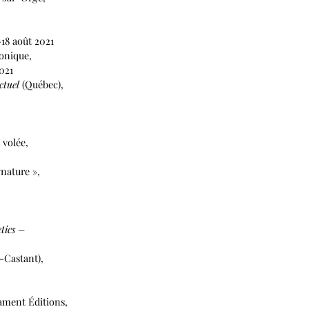
-18 août 2021
onique,
021
ctuel
(Québec),
 volée,
gnature »,
tics –
-Castant),
ament Éditions,