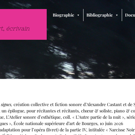
Biographie
Bibliographie
Docu
rt
,
écrivain
 signes,
création collective et fiction sonore d’Alexandre Castant et de 
n épilogue, pour récitantes et récitants, chœur & soliste, piano & c
’Atelier sonore d’esthétique, coll. « L’Autre partie de la nuit », séri
s », École nationale supérieure d’art de Bourges, 10 juin 2026
 adaptation pour l’opéra (livret) de la partie IV, intitulée « Narcisse Noir