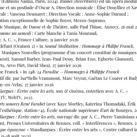
s
(Éditions Naima, Paris, 2024).
Ruines (Réécritures)
est un opéra modul
et un postlude d’Oscar A. Direction musicale : Élise Douylliez et Xa
 : Vanessa Desmaret ; Direction Vocale : Anne-Sophie Durand ;
ion exceptionnelle de Sophie Boyer, Mezzo-Soprano.
sique, de Danse et de Théâtre, salle Paul Thisse, Annecy, 26 mai 
omme un samedi
: Carte blanche à Tania Mouraud,
 C. », France Culture, 31 janvier 2026
défunt (Oraison 2) » in
Sound Meditation : Hommage à Philipe Franck
,
siques Nouvelles (programme d’un concert constitué de musiques 
, Samuel Barber, Jean-Paul Dessy, Brian Eno, Egberto Gismonti,
Arvo Pärt, David Shea), 27 janvier 2026
ppe Franck » in
24h/24 Paradise – Hommages à Philippe Franck
dir. par Isa*Belle Vrammout, Marc Veyrat, Gaëtan Le Coarer et Rud
n-Velay, 27 janvier 2026
rgues : Écrire entre les arts,
son & cinéma, entretien avec A. C. »
aTV
, WebTV, 2025
Arts sonores René Farabet
(avec Kaye Mortley, Katerina Thomadaki, Érik 
thétique, station#45, École nationale supérieure d’art de Bourges, 
argues : Écrire entre les arts
, ouvrage dir. par A. C., Pierre Taminiaux
resses Universitaires de Rennes, coll. « Interférences », Rennes, 2
éponyme « Mandiargues : Écrire entre les arts », Centre culturel in
1-18 août 2021)