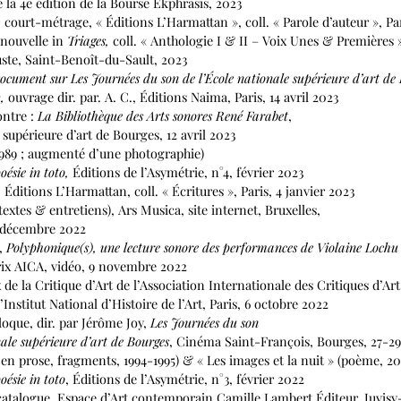
 4e édition de la Bourse Ekphrasis, 2023
, court-métrage, « Éditions L’Harmattan », coll. « Parole d’auteur », Pa
,
nouvelle in
Triages,
coll. « Anthologie I & II – Voix Unes & Premières 
, Saint-Benoît-du-Sault, 2023
ocument sur Les Journées du son de l’École nationale supérieure d’art de 
2,
ouvrage dir. par. A. C., Éditions Naima, Paris, 14 avril 2023
ontre :
La Bibliothèque des Arts sonores René Farabet
,
érieure d’art de Bourges, 12 avril 2023
989 ; augmenté d’une photographie)
oésie in toto,
Éditions de l’Asymétrie, n°4, février 2023
,
Éditions L’Harmattan, coll. « Écritures », Paris, 4 janvier 2023
textes & entretiens), Ars Musica, site internet, Bruxelles,
écembre 2022
.,
Polyphonique(s), une lecture sonore des performances de Violaine Lochu
 AICA, vidéo, 9 novembre 2022
de la Critique d’Art de l’Association Internationale des Critiques d’Art
itut National d’Histoire de l’Art, Paris, 6 octobre 2022
loque, dir. par Jérôme Joy,
Les Journées du son
e supérieure d’art de Bourges
, Cinéma Saint-François, Bourges, 27-29
 en prose, fragments, 1994-1995) & « Les images et la nuit » (poème, 20
oésie in toto
, Éditions de l’Asymétrie, n°3, février 2022
catalogue, Espace d’Art contemporain Camille Lambert Éditeur, Juvisy