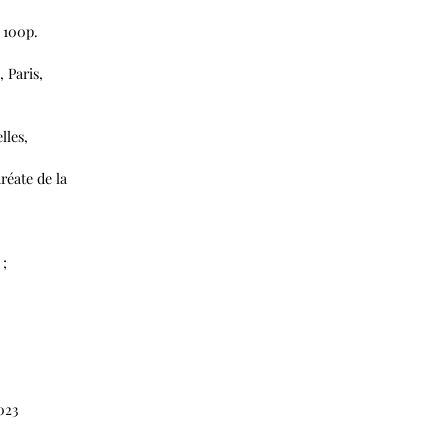
, 100p.
, Paris,
lles,
réate de la
 ;
2023