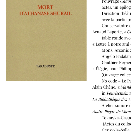
l’ouvrage
Chao
actes, un épilogue 
Direction théâtrale
avec la participat
Conservatoire de Mu
Arnaud Laporte, «
C
table ronde avec A.
« Lettre à notre ami 
Mons, Arsonic : Mu
Angelo Badalamenti
Gauthier Keyaerts, 
« Élégie, pour Phili
(Ouvrage collectif 
No code – Le Puy-e
Alain Chêne, «
Mandia
in
Pourleciném
La Bibliothèque des 
Atelier sonore d’es
André Pieyre de Mandi
Tokarska-Castant, P
(Actes du colloque 
Cerisy-la-Salle, 1