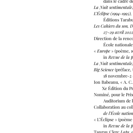
dans le cadre de la
La Nuit sentimentale
L’Éclipse (1994-1995)
Éditions Tarabuste
Les Cahiers du son, D
27-29 avril 202
Direction de la renc
École nationale sup
«
Europe
» (poème, 1
in
Revue de la p
La Nuit sentimentale
Big Science
(préface, 
18 novembre-2 d
Ion Babeanu, « A. C
Xe Édition du Prix
Nominé, pour le Prix 
Auditorium de l’Inst
Collaboration au col
de l’École national
« L’Éclipse » (poème
in
Revue de la p
Tanguy Clerc
Laps,