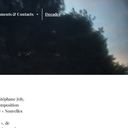
ments & Contacts
Decades
Stéphane Joly,
omposition
e « Nouvelles
 », de