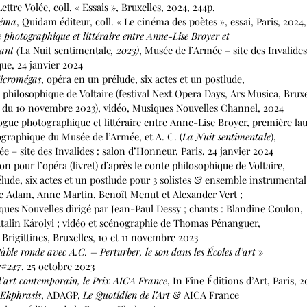
e Volée, coll. « Essais », Bruxelles, 2024, 244p.
néma
, Quidam éditeur, coll. « Le cinéma des poètes », essai, Paris, 2024
e photographique et littéraire entre Anne-Lise Broyer et
nt (
La Nuit sentimentale
, 2023)
, Musée de l’Armée – site des Invalides
, 24 janvier 2024
icromégas
, opéra en un prélude, six actes et un postlude,
ilosophique de Voltaire (festival Next Opera Days, Ars Musica, Bruxe
10 novembre 2023), vidéo, Musiques Nouvelles Channel, 2024
ogue photographique et littéraire entre Anne-Lise Broyer, première lau
phique du Musée de l’Armée, et A. C. (
La Nuit sentimentale
),
site des Invalides : salon d’Honneur, Paris, 24 janvier 2024
ion pour l’opéra (livret) d’après le conte philosophique de Voltaire,
, six actes et un postlude pour 3 solistes & ensemble instrumental
am, Anne Martin, Benoît Menut et Alexander Vert ;
Nouvelles dirigé par Jean-Paul Dessy ; chants : Blandine Coulon,
in Károlyi ; vidéo et scénographie de Thomas Pénanguer,
gittines, Bruxelles, 10 et 11 novembre 2023
able ronde avec A.C. – Perturber, le son dans les Écoles d’art
»
e#247
, 25 octobre 2023
 d’art contemporain, le Prix AICA
France
, In Fine Éditions d’Art, Paris, 
 Ekphrasis
, ADAGP,
Le Quotidien de l’Art
& AICA France