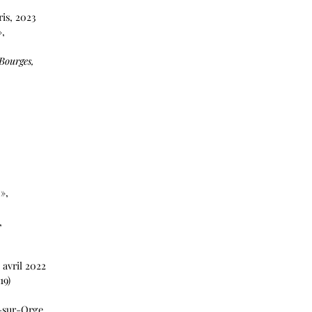
ris, 2023
»,
Bourges,
»,
,
 avril 2022
19)
-sur-Orge,