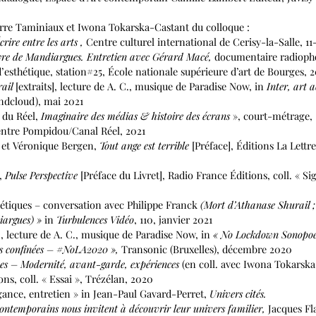
erre Taminiaux et Iwona Tokarska-Castant du colloque :
e entre les arts ,
Centre culturel international de Cerisy-la-Salle, 11
yre de Mandiargues. Entretien avec Gérard Macé,
documentaire radioph
thétique, station#25, École nationale supérieure d’art de Bourges, 2
rail
[extraits], lecture de A. C., musique de Paradise Now, in
Inter, art a
cloud), mai 2021
 du Réel,
Imaginaire des médias & histoire des écrans
», court-métrage,
re Pompidou/Canal Réel, 2021
 et Véronique Bergen,
Tout ange est terrible
[Préface], Éditions La Lettre
,
Pulse Perspective
[Préface du Livret], Radio France Éditions, coll. « Si
hétiques – conversation avec Philippe Franck
(Mort d’Athanase Shurail ;
iargues) »
in
Turbulences Vidéo
, 110, janvier 2021
], lecture de A. C., musique de Paradise Now, in
« No Lockdown Sonopoe
onfinées – #NoLA2020 »,
Transonic (Bruxelles), décembre 2020
es – Modernité, avant-garde, expériences
(en coll. avec Iwona Tokarska
, coll. « Essai », Trézélan, 2020
égance, entretien » in Jean-Paul Gavard-Perret,
Univers cités.
emporains nous invitent à découvrir leur univers familier,
Jacques Fl