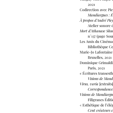
2021
Codirection avec Pi
Mandiargues : Écrir
À propos d’André Pie
Atelier sonore d’es
Mort d’Athanase Shu
n°137 (page Sound
Les Amis du Cinéma
Bibliothèque Cent
Marie-Jo Lafontaine
Bruxelles, 2021
Dominique Grimaldi
Paris, 2021
«
Écritures transest
Visions de Mand
Virus, varia
[extraits
Correspondances c
Visions de Mandiargu
Filigranes Éditions
« Esthétique de l’él
Cent créateurs cont