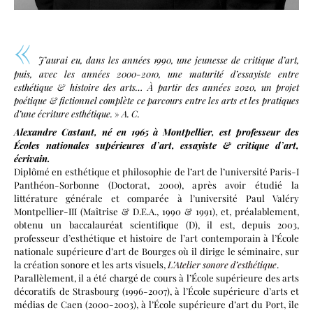
«
J’aurai eu, dans les années 1990, une jeunesse de critique d’art,
puis, avec les années 2000-2010, une maturité d’essayiste entre
esthétique & histoire des arts…
À partir des années 2020, un projet
poétique & fictionnel complète ce parcours entre les arts et les pratiques
d’une écriture esthétique.
»
A. C.
A
lexandre
Castant, né en 1965 à Montpellier, est professeur des
Écoles nationales supérieures d’art,
essayiste & critique d’art,
écrivain.
Diplômé en esthétique et philosophie de l’art de l’université Paris-I
Panthéon-Sorbonne (Doctorat, 2000), après avoir étudié la
littérature générale et comparée à l’université Paul Valéry
Montpellier-III (Maîtrise & D.E.A., 1990 & 1991), et, préalablement,
obtenu un baccalauréat scientifique (D), il est, depuis 2003,
professeur d’esthétique et histoire de l’art contemporain à l’École
nationale supérieure d’art de Bourges où il dirige le séminaire, sur
la création sonore et les arts visuels,
L’Atelier sonore d’esthétique
.
Parallèlement, il a été chargé de cours à l’École supérieure des arts
décoratifs de Strasbourg (1996-2007), à l’École supérieure d’arts et
médias de Caen (2000-2003), à l’École supérieure d’art du Port, île