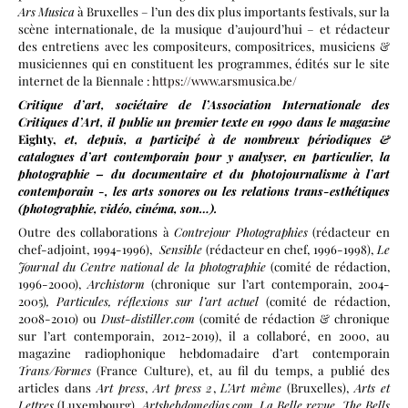
Ars Musica
à Bruxelles – l’un des dix plus importants festivals, sur la
scène internationale, de la musique d’aujourd’hui – et rédacteur
des entretiens avec les compositeurs, compositrices, musiciens &
musiciennes qui en constituent les programmes, édités sur le site
internet de la Biennale :
https://www.arsmusica.be/
Critique d’art, sociétaire de l’Association Internationale des
Critiques d’Art, il publie un premier texte en 1990 dans le magazine
Eighty,
et, depuis, a participé à de nombreux périodiques &
catalogues d’art contemporain pour y analyser, en particulier, la
photographie – du documentaire et du photojournalisme à l’art
contemporain -, les arts sonores ou les relations trans-esthétiques
(photographie, vidéo, cinéma, son…).
Outre des collaborations à
Contrejour Photographies
(rédacteur en
chef-adjoint, 1994-1996),
Sensible
(rédacteur en chef, 1996-1998),
Le
Journal du Centre national de la photographie
(comité de rédaction,
1996-2000),
Archistorm
(chronique sur l’art contemporain, 2004-
2005)
, Particules, réflexions sur l’art actuel
(comité de rédaction,
2008-2010) ou
Dust-distiller.com
(comité de rédaction & chronique
sur l’art contemporain, 2012-2019), il a collaboré, en 2000, au
magazine radiophonique hebdomadaire d’art contemporain
Trans/Formes
(France Culture), et, au fil du temps, a publié des
articles dans
Art press
,
Art press 2
,
L’Art même
(Bruxelles),
Arts et
Lettres
(Luxembourg),
Artshebdomedias.com
,
La Belle revue
,
The Bells