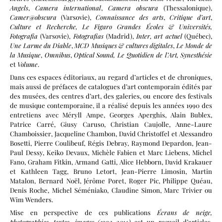
Angels
,
Camera international
,
Camera obscura
(Thessalonique),
Camer@obscura
(Varsovie),
Connaissance des arts
,
Critique d’art
,
Culture et Recherche
, Le Figaro Grandes Écoles & Universités,
Fotografia
(Varsovie),
Fotografias
(Madrid),
Inter, art actuel
(Québec),
Une Larme du Diable
,
MCD Musiques & cultures digitales
,
Le Monde de
la Musique
,
Omnibus
,
Optical Sound, Le Quotidien de l’Art, Synesthésie
et
Volume
.
Dans ces espaces éditoriaux, au regard d’articles et de chroniques,
mais aussi de préfaces de catalogues d’art contemporain édités par
des musées, des centres d’art, des galeries, ou encore des festivals
de musique contemporaine, il a réalisé depuis les années 1990 des
entretiens avec Méryll Ampe, Georges Aperghis, Alain Bublex,
Patrice Carré, Giusy Caruso, Christian Caujolle, Anne-Laure
Chamboissier, Jacqueline Chambon, David Christoffel et Alessandro
Bosetti, Pierre Coulibeuf, Régis Debray, Raymond Depardon, Jean-
Paul Dessy, Keiko Devaux, Michèle Fabien et Marc Liebens, Michel
Fano, Graham Fitkin, Armand Gatti, Alice Hebborn, David Krakauer
et Kathleen Tagg, Bruno Letort, Jean-Pierre Limosin, Martin
Matalon, Bernard Noël, Jérôme Poret, Roger Pic, Philippe Quéau,
Denis Roche, Michel Séméniako, Claudine Simon, Marc Trivier ou
Wim Wenders.
Mise en perspective de ces publications
Écrans de neige,
photographies, textes, images (1992-2014)
est un recueil d’articles,