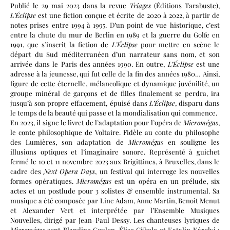
Publié le 29 mai 2023 dans la revue
Triages
(Éditions Tarabuste),
L’Éclipse
est une fiction conçue et écrite de 2020 à 2022, à partir de
notes prises entre 1994 à 1995. D’un point de vue historique, c’est
entre la chute du mur de Berlin en 1989 et la guerre du Golfe en
1991, que s’inscrit la fiction de
L’Éclipse
pour mettre en scène le
départ du Sud méditerranéen d’un narrateur sans nom, et son
arrivée dans le Paris des années 1990. En outre,
L’Éclipse
est une
adresse à la jeunesse, qui fut celle de la fin des années 1980… Ainsi,
figure de cette éternelle, mélancolique et dynamique juvénilité, un
groupe minéral de garçons et de filles finalement se perdra, ira
jusqu’à son propre effacement, épuisé dans
L’Éclipse
, disparu dans
le temps de la beauté qui passe et la mondialisation qui commence.
En 2023, il signe le livret de l’adaptation pour l’opéra de
Micromégas
,
le conte philosophique de Voltaire. Fidèle au conte du philosophe
des Lumières, son adaptation de
Micromégas
en souligne les
illusions optiques et l’imaginaire sonore. Représenté à guichet
fermé le 10 et 11 novembre 2023 aux Brigittines, à Bruxelles, dans le
cadre des
Next Opera Days
, un festival qui interroge les nouvelles
formes opératiques.
Micromégas
est un opéra en un prélude, six
actes et un postlude pour 3 solistes & ensemble instrumental. Sa
musique a été composée par Line Adam, Anne Martin, Benoît Menut
et Alexander Vert et interprétée par l’Ensemble Musiques
Nouvelles, dirigé par Jean-Paul Dessy. Les chanteuses lyriques de
Micromégas
sont Blandine Coulon, Élise Gäbele et Katalin Károlyi ;