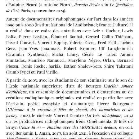
d’Antoine Picard (« Antoine Picard,
Paradis Perdu
» in
Le Quotidien
de l’Art,
Paris, 14 novembre 2024).
Auteur de documentaires radiophoniques sur l’art dans les années
1990 puis 2000 (Institut National de l’Audiovisuel; France Culture), il
a réalisé dans ce cadre des entretiens avec Aziz + Cucher, Lewis
Baltz, Pierre Bastien, Édouard Boubat, Gérard Collin-Thiébaut,
Pascal Convert, Vincent Epplay, Valérie Favre, Fred Frith, Jochen
Gerz, Jean-Yves Jouannais, Robert Kramer, Ulf Langheinrich
(Granular Synthesis), Micha Laury, Cécile Le Talec, Antoni
Muntadas, Maurizio Nannucci, Marylène Négro, Orlan, Bernard
Plossu, Denis Roche, Sarkis, Esther Shalev-Gerz, Shiro Takatani
(Dumb Type) ou Paul Virilio.
À partir de 2005, avec les étudiants de son séminaire sur le son de
l’École nationale supérieure d’art de Bourges
L’Atelier sonore
d’esthétique
,
un ensemble de documentaires et d’entretiens ou de
créations radiophoniques originales est réalisé en particulier avec
l’écrivain, poète, essayiste et dramaturge Pierre Bourgeade
(
L’Homme à la cravate à têtes de cheval, des immortelles et un
jockey
,
2008), le cinéaste Vincent Dieutre (
La Voix-dictaphone
,
2014)
ou les productrices radiophoniques Irène Omélianenko & Inès de
Bruyn (
Noise In #1 – Fanzine avec des MORCEAUX dedans
,
en coll.
avec Benjamin L. Aman, 2017). En août 2021, à l’occasion du colloque
Mandiargues : Écrire entre les arts
au Centre international de