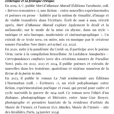
esthétique et sa pratique critique.
En 2019, A. C. publie
Mort d’Athanase Shurail
(Éditions Tarabuste, coll.
« Brèves rencontres »), une fiction – entre nouvelles expérimentales
et poèmes en prose – habitée par la notion de visualité, d’image et
de visible transférée dans l’écriture. Écrit de 1996 à 1999, réécrit
après,
Mort d’Athanase Shurail
explore également le deuil et la
mélancolie, sur le mode de la mise en abyme, dans un style «
onirique et néo-baroque, moderniste et cinématographique ». Un
extrait de ce texte sera, en outre, mis en musique par le créateur
sonore Paradise Now (
Inter, art actuel
, 137, 2021
).
En 2020, suite à la pandémie du Covid-19, il participe avec le poème
Virus, varia
à la compilation bruxelloise
No Lockdown Sonopoetics –
Correspondances confinées
(avec des créations sonores de Paradise
Now), puis, en 2022, 2023 et 2024, il publie poèmes et extraits de
nouvelles dans les troisième, quatrième et sixième numéros de la
Revue de la poésie in toto
.
En 2023, il publie le roman
La Nuit sentimentale
aux Éditions
L’Harmattan (coll. « Écritures »), un récit polyphonique entre
fiction, expérimentation poétique et essai, qui prend pour cadre et
cycle narratifs la guerre de 1914-1918. Ce roman sera l’objet d’un
dialogue, photographique et littéraire, entre Anne-Lise Broyer,
photographe et première lauréate de la résidence d’artiste du
Musée de l’Armée, et l’auteur (
Les Attaches
, Musée de l’Armée – site
des Invalides, Paris, 24 janvier 2024).