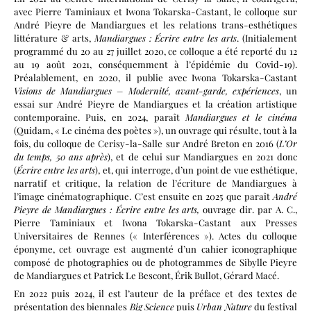
avec Pierre Taminiaux et Iwona Tokarska-Castant, le colloque sur
André Pieyre de Mandiargues et les relations trans-esthétiques
littérature & arts,
Mandiargues : Écrire entre les arts
. (Initialement
programmé du 20 au 27 juillet 2020, ce colloque a été reporté du 12
au 19 août 2021, conséquemment à l’épidémie du Covid-19).
Préalablement, en 2020, il publie avec Iwona Tokarska-Castant
Visions de Mandiargues – Modernité, avant-garde, expériences
, un
essai sur André Pieyre de Mandiargues et la création artistique
contemporaine. Puis, en 2024, paraît
Mandiargues et le cinéma
(Quidam, « Le cinéma des poètes »), un ouvrage qui résulte, tout à la
fois, du colloque de Cerisy-la-Salle sur André Breton en 2016 (
L’Or
du temps, 50 ans après
), et de celui sur Mandiargues en 2021 donc
(
Écrire entre les arts
), et, qui interroge, d’un point de vue esthétique,
narratif et critique, la relation de l’écriture de Mandiargues à
l’image cinématographique. C’est ensuite en 2025 que paraît
André
Pieyre de Mandiargues : Écrire entre les arts,
ouvrage dir. par A. C.,
Pierre Taminiaux et Iwona Tokarska-Castant aux Presses
Universitaires de Rennes (« Interférences »). Actes du colloque
éponyme, cet ouvrage est augmenté d’un cahier iconographique
composé de photographies ou de photogrammes de Sibylle Pieyre
de Mandiargues et Patrick Le Bescont, Érik Bullot, Gérard Macé.
En 2022 puis 2024, il est l’auteur de la préface et des textes de
présentation des biennales
Big Science
puis
Urban Nature
du festival