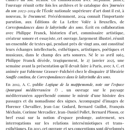
l’ouvrage réunit cette fois les archives et le catalogue des
Journées
du son 2023-2024
de l’École nationale supérieure d’art dont il est, à
nouveau, le
Document
. Précédemment, 2024 connaît l’importante
parution, aux Éditions de La Lettre Volée à Bruxelles, de
Correspondances dans le labyrinthe des sons
. Écrit en collaboration
avec Philippe Franck, historien d’art, commissaire artistique,
créateur sonore et essayiste, cet ouvrage, largement illustré, réunit
un ensemble de textes qui, pendant près de vingt ans, ont constitué
leurs échanges intellectuels, esthétiques, artistiques, poétiques et
musicaux, dans le champ des arts sonores. Né le 10 avril 1963,
Philippe Franck décède, tragiquement, le 27 janvier 2025, une
semaine avant la présentation qu’il devait faire à Paris, avec A. C. et
animée par Fabienne Grasser-Fulchéri chez le disquaire & librairie
Souffle continu
, de
Correspondances dans le labyrinthe des sons
.
En 2012, A. C. publie
Logique de la mappemonde, note sur l’espace
(pourquoi méditerranéen ?)
, un ouvrage sur le paysage
méditerranéen appréhendé comme le miroir d’une histoire des
passages et du nomadisme des signes. Accompagné d’images de
Florence Chevallier, Jean-Luc Godard, Bernard Guillot, François
Méchain, Corinne Mercadier, Jean-Daniel Pollet, Bernard Plossu, ce
bref essai sur la notion d’espace prolonge, autrement, ses
interrogations sur les relations intersémiotiques et trans-
esthétiques. En 2013, cet ouvrage et ses conceptions sont développés