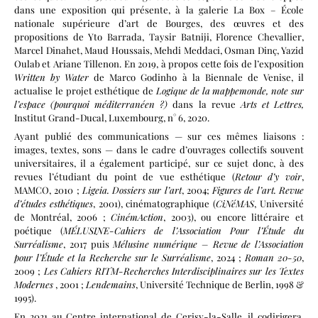
dans une exposition qui présente, à la galerie La Box – École
nationale supérieure d’art de Bourges, des œuvres et des
propositions de Yto Barrada, Taysir Batniji, Florence Chevallier,
Marcel Dinahet, Maud Houssais, Mehdi Meddaci, Osman Dinç, Yazid
Oulab et Ariane Tillenon. En 2019, à propos cette fois de l’exposition
Written by Water
de Marco Godinho à la Biennale de Venise, il
actualise le projet esthétique de
Logique de la mappemonde, note sur
l’espace (pourquoi méditerranéen ?)
dans la revue
Arts et Lettres,
Institut Grand-Ducal, Luxembourg, n° 6, 2020.
Ayant publié des communications — sur ces mêmes liaisons :
images, textes, sons — dans le cadre d’ouvrages collectifs souvent
universitaires, il a également participé, sur ce sujet donc, à des
revues l’étudiant du point de vue esthétique (
Retour d’y voir
,
MAMCO, 2010 ;
Ligeia. Dossiers sur l’art
, 2004;
Figures de l’art. Revue
d’études esthétiques
, 2001), cinématographique (
CiNéMAS
, Université
de Montréal, 2006 ;
CinémAction
, 2003), ou encore littéraire et
poétique (
MÉLUSINE-Cahiers de l’Association Pour l’Étude du
Surréalisme
, 2017 puis
Mélusine numérique – Revue de l’Association
pour l’Étude et la Recherche sur le Surréalisme
, 2024 ;
Roman 20-50
,
2009 ;
Les Cahiers RITM-Recherches Interdisciplinaires sur les Textes
Modernes
, 2001 ;
Lendemains
, Université Technique de Berlin, 1998 &
1995).
En 2021 au Centre international de Cerisy-la-Salle, il codirigera,