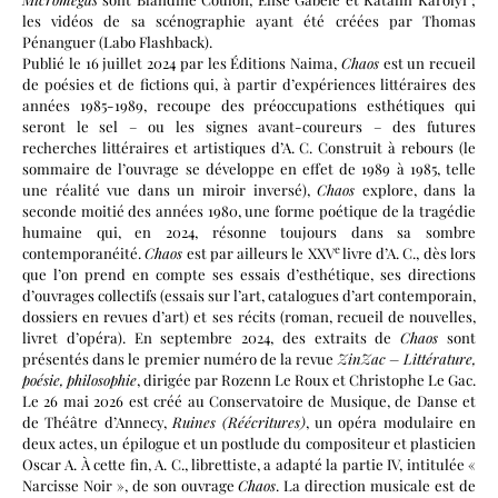
les vidéos de sa scénographie ayant été créées par Thomas
Pénanguer (Labo Flashback).
Publié le 16 juillet 2024 par les Éditions Naima,
Chaos
est un recueil
de poésies et de fictions qui, à partir d’expériences littéraires des
années 1985-1989, recoupe des préoccupations esthétiques qui
seront le sel – ou les signes avant-coureurs – des futures
recherches littéraires et artistiques d’A. C. Construit à rebours (le
sommaire de l’ouvrage se développe en effet de 1989 à 1985, telle
une réalité vue dans un miroir inversé),
Chaos
explore, dans la
seconde moitié des années 1980, une forme poétique de la tragédie
humaine qui, en 2024, résonne toujours dans sa sombre
e
contemporanéité.
Chaos
est par ailleurs le XXV
livre d’A. C., dès lors
que l’on prend en compte ses essais d’esthétique, ses directions
d’ouvrages collectifs (essais sur l’art, catalogues d’art contemporain,
dossiers en revues d’art) et ses récits (roman, recueil de nouvelles,
livret d’opéra). En septembre 2024, des extraits de
Chaos
sont
présentés dans le premier numéro de la revue
ZinZac – Littérature,
poésie, philosophie
, dirigée par Rozenn Le Roux et Christophe Le Gac.
Le 26 mai 2026 est créé au Conservatoire de Musique, de Danse et
de Théâtre d’Annecy,
Ruines (Réécritures)
, un opéra modulaire en
deux actes, un épilogue et un postlude du compositeur et plasticien
Oscar A. À cette fin, A. C., librettiste, a adapté la partie IV, intitulée «
Narcisse Noir », de son ouvrage
Chaos
. La direction musicale est de