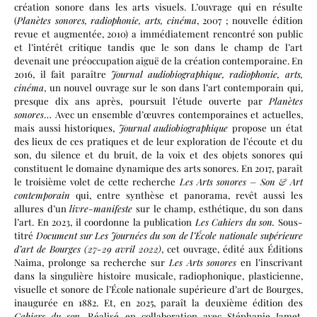
création sonore dans les arts visuels. L’ouvrage qui en résulte
(
Planètes sonores, radiophonie, arts, cinéma
, 2007 ; nouvelle édition
revue et augmentée, 2010) a immédiatement rencontré son public
et l’intérêt critique tandis que le son dans le champ de l’art
devenait une préoccupation aiguë de la création contemporaine. En
2016, il fait paraître
Journal audiobiographique, radiophonie, arts,
cinéma
, un nouvel ouvrage sur le son dans l’art contemporain qui,
presque dix ans après, poursuit l’étude ouverte par
Planètes
sonores
… Avec un ensemble d’œuvres contemporaines et actuelles,
mais aussi historiques,
Journal audiobiographique
propose un état
des lieux de ces pratiques et de leur exploration de l’écoute et du
son, du silence et du bruit, de la voix et des objets sonores qui
constituent le domaine dynamique des arts sonores. En 2017, paraît
le troisième volet de cette recherche
Les Arts sonores – Son & Art
contemporain
qui, entre synthèse et panorama, revêt aussi les
allures d’un
livre-manifeste
sur le champ, esthétique, du son dans
l’art. En 2023, il coordonne la publication
Les Cahiers du son.
Sous-
titré
Document sur Les Journées du son de l’École nationale supérieure
d’art de Bourges (27-29 avril 2022)
, cet ouvrage, édité aux Éditions
Naima, prolonge sa recherche sur
Les Arts sonores
en l’inscrivant
dans la singulière histoire musicale, radiophonique, plasticienne,
visuelle et sonore de l’École nationale supérieure d’art de Bourges,
inaugurée en 1882. Et, en 2025, paraît la deuxième édition des
Cahiers du son.
Réalisé en collaboration avec Stéphanie Jamet,