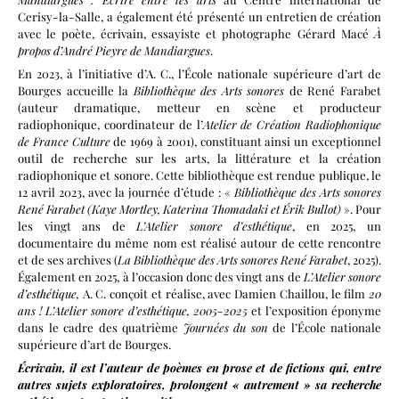
Cerisy-la-Salle, a également été présenté un entretien de création
avec le poète, écrivain, essayiste et photographe Gérard Macé
À
propos d’André Pieyre de Mandiargues
.
En 2023, à l’initiative d’A. C., l’École nationale supérieure d’art de
Bourges accueille la
Bibliothèque des Arts sonores
de René Farabet
(auteur dramatique, metteur en scène et producteur
radiophonique, coordinateur de l’
Atelier de Création Radiophonique
de France Culture
de 1969 à 2001), constituant ainsi un exceptionnel
outil de recherche sur les arts, la littérature et la création
radiophonique et sonore. Cette bibliothèque est rendue publique, le
12 avril 2023, avec la journée d’étude : «
Bibliothèque des Arts sonores
René Farabet (Kaye Mortley, Katerina Thomadaki et Érik Bullot)
». Pour
les vingt ans de
L’Atelier sonore d’esthétique
,
en 2025, un
documentaire du même nom est réalisé autour de cette rencontre
et de ses archives (
La Bibliothèque des Arts sonores René Farabet
, 2025).
Également en 2025, à l’occasion donc des vingt ans de
L’Atelier sonore
d’esthétique,
A. C. conçoit et réalise, avec Damien Chaillou, le film
20
ans ! L’Atelier sonore d’esthétique, 2005-2025
et l’exposition éponyme
dans le cadre des quatrième
Journées du son
de l’École nationale
supérieure d’art de Bourges.
Écrivain
, il est l’auteur de poèmes en prose et de fictions qui, entre
autres sujets exploratoires, prolongent « autrement » sa recherche