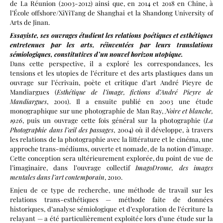
de La Réunion (2003-2012) ainsi que, en 2014 et 2018 en Chine, à
l’École offshore/XiYiTang de Shanghai et la Shandong University of
Arts de Jinan.
Essayiste, ses ouvrages étudient les relations poétiques et esthétiques
entretenues par les arts, réinventées par leurs translations
sémiologiques, constitutives d’un nouvel horizon utopique.
Dans cette perspective, il a exploré les correspondances, les
tensions et les utopies de l’écriture et des arts plastiques dans un
ouvrage sur l’écrivain, poète et critique d’art André Pieyre de
Mandiargues (
Esthétique de l’image, fictions d’André Pieyre de
Mandiargues
, 2001). Il a ensuite publié en 2003 une étude
monographique sur une photographie de Man Ray,
Noire et blanche,
1926
, puis un ouvrage cette fois général sur la photographie (
La
Photographie dans l’œil des passages
, 2004) où il développe, à travers
les relations de la photographie avec la littérature et le cinéma, une
approche trans-médiums, ouverte et nomade, de la notion d’image.
Cette conception sera ultérieurement explorée, du point de vue de
l’imaginaire, dans l’ouvrage collectif
ImagoDrome, des images
mentales dans l’art contemporain
, 2010.
Enjeu de ce type de recherche, une méthode de travail sur les
relations trans-esthétiques — méthode faite de données
historiques, d’analyse sémiologique et d’exploration de l’écriture la
relayant — a été particulièrement exploitée lors d’une étude sur la