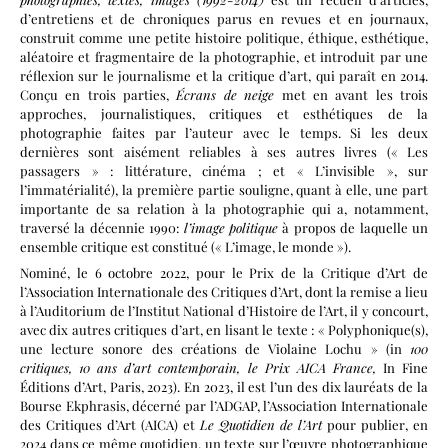
d’entretiens et de chroniques parus en revues et en journaux,
construit comme une petite histoire politique, éthique, esthétique,
aléatoire et fragmentaire de la photographie, et introduit par une
réflexion sur le journalisme et la critique d’art, qui paraît en 2014.
Conçu en trois parties,
Écrans de neige
met en avant les trois
approches, journalistiques, critiques et esthétiques de la
photographie faites par l’auteur avec le temps. Si les deux
dernières sont aisément reliables à ses autres livres (« Les
passagers » : littérature, cinéma ; et « L’invisible », sur
l’immatérialité), la première partie souligne, quant à elle, une part
importante de sa relation à la photographie qui a, notamment,
traversé la décennie 1990:
l’image politique
à propos de laquelle un
ensemble critique est constitué (« L’image, le monde »).
Nominé, le 6 octobre 2022, pour le Prix de la Critique d’Art de
l’Association Internationale des Critiques d’Art, dont la remise a lieu
à l’Auditorium de l’Institut National d’Histoire de l’Art, il y concourt,
avec dix autres critiques d’art, en lisant le texte : « Polyphonique(s),
une lecture sonore des créations de Violaine Lochu » (in
100
critiques, 10 ans d’art contemporain, le Prix AICA France,
In Fine
Éditions d’Art, Paris, 2023). En 2023, il est l’un des dix lauréats de la
Bourse Ekphrasis, décerné par l’ADGAP, l’Association Internationale
des Critiques d’Art (AICA) et
Le Quotidien de l’Art
pour publier, en
2024 dans ce même quotidien, un texte sur l’œuvre photographique