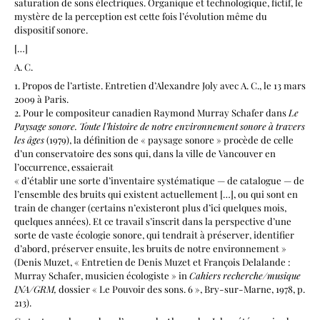
saturation de sons électriques. Organique et technologique, fictif, le
mystère de la perception est cette fois l’évolution même du
dispositif sonore.
[…]
A. C.
1. Propos de l’artiste. Entretien d’Alexandre Joly avec A. C., le 13 mars
2009 à Paris.
2. Pour le compositeur canadien Raymond Murray Schafer dans
Le
Paysage sonore. Toute l’histoire de notre environnement sonore à travers
les âges
(1979), la définition de « paysage sonore » procède de celle
d’un conservatoire des sons qui, dans la ville de Vancouver en
l’occurrence, essaierait
« d’établir une sorte d’inventaire systématique — de catalogue — de
l’ensemble des bruits qui existent actuellement […], ou qui sont en
train de changer (certains n’existeront plus d’ici quelques mois,
quelques années). Et ce travail s’inscrit dans la perspective d’une
sorte de vaste écologie sonore, qui tendrait à préserver, identifier
d’abord, préserver ensuite, les bruits de notre environnement »
(Denis Muzet, « Entretien de Denis Muzet et François Delalande :
Murray Schafer, musicien écologiste » in
Cahiers recherche/musique
INA/GRM,
dossier « Le Pouvoir des sons. 6 », Bry-sur-Marne, 1978, p.
213).