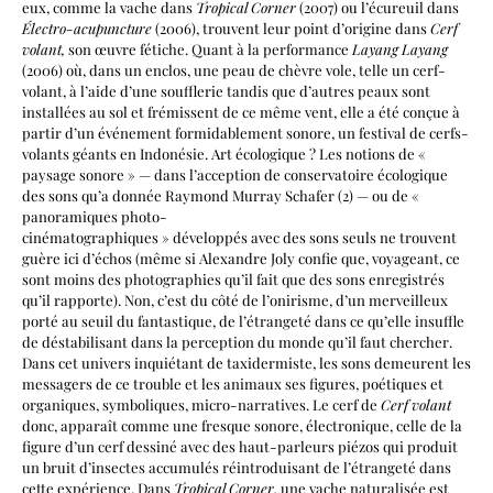
eux, comme la vache dans
Tropical Corner
(2007) ou l’écureuil dans
Électro-acupuncture
(2006), trouvent leur point d’origine dans
Cerf
volant,
son œuvre fétiche. Quant à la performance
Layang Layang
(2006) où, dans un enclos, une peau de chèvre vole, telle un cerf-
volant, à l’aide d’une soufflerie tandis que d’autres peaux sont
installées au sol et frémissent de ce même vent, elle a été conçue à
partir d’un événement formidablement sonore, un festival de cerfs-
volants géants en Indonésie. Art écologique ? Les notions de «
paysage sonore » — dans l’acception de conservatoire écologique
des sons qu’a donnée Raymond Murray Schafer (2) — ou de «
panoramiques photo-
cinématographiques » développés avec des sons seuls ne trouvent
guère ici d’échos (même si Alexandre Joly confie que, voyageant, ce
sont moins des photographies qu’il fait que des sons enregistrés
qu’il rapporte). Non, c’est du côté de l’onirisme, d’un merveilleux
porté au seuil du fantastique, de l’étrangeté dans ce qu’elle insuffle
de déstabilisant dans la perception du monde qu’il faut chercher.
Dans cet univers inquiétant de taxidermiste, les sons demeurent les
messagers de ce trouble et les animaux ses figures, poétiques et
organiques, symboliques, micro-narratives. Le cerf de
Cerf volant
donc, apparaît comme une fresque sonore, électronique, celle de la
figure d’un cerf dessiné avec des haut-parleurs piézos qui produit
un bruit d’insectes accumulés réintroduisant de l’étrangeté dans
cette expérience. Dans
Tropical Corner,
une vache naturalisée est