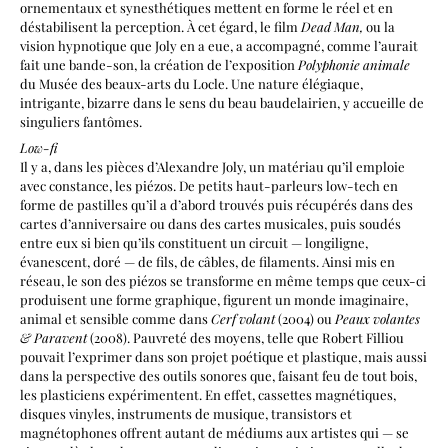
ornementaux et synesthétiques mettent en forme le réel et en
déstabilisent la perception. À cet égard, le film
Dead Man,
ou la
vision hypnotique que Joly en a eue, a accompagné, comme l’aurait
fait une bande-son, la création de l’exposition
Polyphonie animale
du Musée des beaux-arts du Locle. Une nature élégiaque,
intrigante, bizarre dans le sens du beau baudelairien, y accueille de
singuliers fantômes.
Low-fi
Il y a, dans les pièces d’Alexandre Joly, un matériau qu’il emploie
avec constance, les piézos. De petits haut-parleurs low-tech en
forme de pastilles qu’il a d’abord trouvés puis récupérés dans des
cartes d’anniversaire ou dans des cartes musicales, puis soudés
entre eux si bien qu’ils constituent un circuit — longiligne,
évanescent, doré — de fils, de câbles, de filaments. Ainsi mis en
réseau, le son des piézos se transforme en même temps que ceux-ci
produisent une forme graphique, figurent un monde imaginaire,
animal et sensible comme dans
Cerf volant
(2004) ou
Peaux volantes
& Paravent
(2008). Pauvreté des moyens, telle que Robert Filliou
pouvait l’exprimer dans son projet poétique et plastique, mais aussi
dans la perspective des outils sonores que, faisant feu de tout bois,
les plasticiens expérimentent. En effet, cassettes magnétiques,
disques vinyles, instruments de musique, transistors et
magnétophones offrent autant de médiums aux artistes qui — se