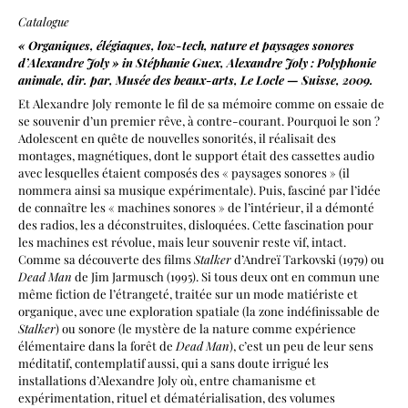
Catalogue
« Organiques, élégiaques, low-tech, nature et paysages sonores
d’Alexandre Joly » in Stéphanie Guex, Alexandre Joly : Polyphonie
animale, dir. par, Musée des beaux-arts, Le Locle — Suisse, 2009.
Et Alexandre Joly remonte le fil de sa mémoire comme on essaie de
se souvenir d’un premier rêve, à contre-courant. Pourquoi le son ?
Adolescent en quête de nouvelles sonorités, il réalisait des
montages, magnétiques, dont le support était des cassettes audio
avec lesquelles étaient composés des « paysages sonores » (il
nommera ainsi sa musique expérimentale). Puis, fasciné par l’idée
de connaître les « machines sonores » de l’intérieur, il a démonté
des radios, les a déconstruites, disloquées. Cette fascination pour
les machines est révolue, mais leur souvenir reste vif, intact.
Comme sa découverte des films
Stalker
d’Andreï Tarkovski (1979) ou
Dead Man
de Jim Jarmusch (1995). Si tous deux ont en commun une
même fiction de l’étrangeté, traitée sur un mode matiériste et
organique, avec une exploration spatiale (la zone indéfinissable de
Stalker
) ou sonore (le mystère de la nature comme expérience
élémentaire dans la forêt de
Dead Man
), c’est un peu de leur sens
méditatif, contemplatif aussi, qui a sans doute irrigué les
installations d’Alexandre Joly où, entre chamanisme et
expérimentation, rituel et dématérialisation, des volumes