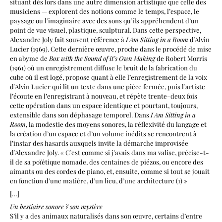
situant dès lors dans une autre dimension artistique que celle des
musiciens — explorent des notions comme le temps, l’espace, le
paysage ou l’imaginaire avec des sons qu’ils appréhendent d’un
point de vue visuel, plastique, sculptural. Dans cette perspective,
Alexandre Joly fait souvent référence à
I Am Sitting in a Room
d’Alvin
Lucier (1969). Cette dernière œuvre, proche dans le procédé de mise
en abyme de
Box with the Sound of it’s Own Making
de Robert Morris
(1961) où un enregistrement diffuse le bruit de la fabrication du
cube où il est logé, propose quant à elle l’enregistrement de la voix
d’Alvin Lucier qui lit un texte dans une pièce fermée, puis l’artiste
l’écoute en l’enregistrant à nouveau, et répète trente-deux fois
cette opération dans un espace identique et pourtant, toujours,
extensible dans son déphasage temporel. Dans
I Am Sitting in a
Room
, la modestie des moyens sonores, la réflexivité du langage et
la création d’un espace et d’un volume inédits se rencontrent à
l’instar des hasards auxquels invite la démarche improvisée
d’Alexandre Joly. « C’est comme si j’avais dans ma valise, précise-t-
il de sa poïétique nomade, des centaines de piézos, ou encore des
aimants ou des cordes de piano, et, ensuite, comme si tout se jouait
en fonction d’une matière, d’un lieu, d’une architecture (1) »
[…]
Un bestiaire sonore ? son mystère
S’il y a des animaux naturalisés dans son œuvre, certains d’entre