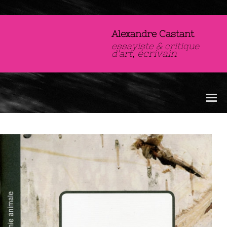
Alexandre Castant
essayiste & critique
,
écrivain
d’art