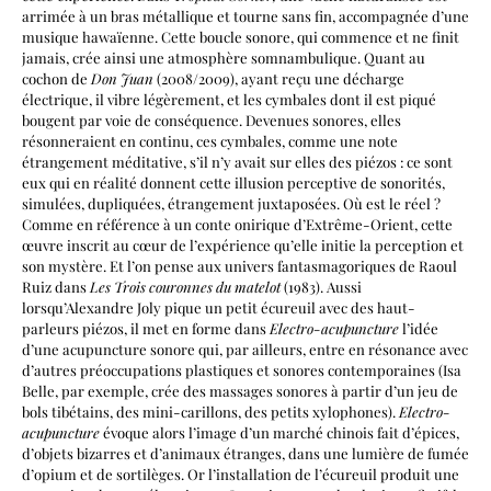
arrimée à un bras métallique et tourne sans fin, accompagnée d’une
musique hawaïenne. Cette boucle sonore, qui commence et ne finit
jamais, crée ainsi une atmosphère somnambulique. Quant au
cochon de
Don Juan
(2008/2009), ayant reçu une décharge
électrique, il vibre légèrement, et les cymbales dont il est piqué
bougent par voie de conséquence. Devenues sonores, elles
résonneraient en continu, ces cymbales, comme une note
étrangement méditative, s’il n’y avait sur elles des piézos : ce sont
eux qui en réalité donnent cette illusion perceptive de sonorités,
simulées, dupliquées, étrangement juxtaposées. Où est le réel ?
Comme en référence à un conte onirique d’Extrême-Orient, cette
œuvre inscrit au cœur de l’expérience qu’elle initie la perception et
son mystère. Et l’on pense aux univers fantasmagoriques de Raoul
Ruiz dans
Les Trois couronnes du matelot
(1983). Aussi
lorsqu’Alexandre Joly pique un petit écureuil avec des haut-
parleurs piézos, il met en forme dans
Electro-acupuncture
l’idée
d’une acupuncture sonore qui, par ailleurs, entre en résonance avec
d’autres préoccupations plastiques et sonores contemporaines (Isa
Belle, par exemple, crée des massages sonores à partir d’un jeu de
bols tibétains, des mini-carillons, des petits xylophones).
Electro-
acupuncture
évoque alors l’image d’un marché chinois fait d’épices,
d’objets bizarres et d’animaux étranges, dans une lumière de fumée
d’opium et de sortilèges. Or l’installation de l’écureuil produit une