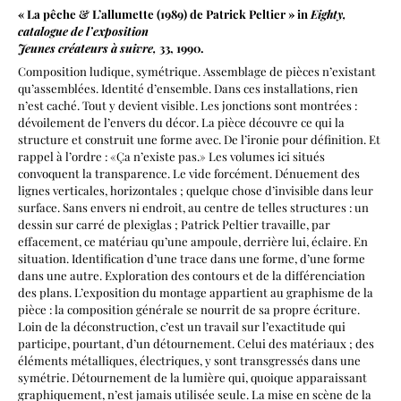
« La pêche & L’allumette (1989) de Patrick Peltier » in
Eighty,
catalogue de l’exposition
Jeunes créateurs à
suivre,
33, 1990.
Composition ludique, symétrique. Assemblage de pièces n’existant
qu’assemblées. Identité d’ensemble. Dans ces installations, rien
n’est caché. Tout y devient visible. Les jonctions sont montrées :
dévoilement de l’envers du décor. La pièce découvre ce qui la
structure et construit une forme avec. De l’ironie pour définition. Et
rappel à l’ordre : «Ça n’existe pas.» Les volumes ici situés
convoquent la transparence. Le vide forcément. Dénuement des
lignes verticales, horizontales ; quelque chose d’invisible dans leur
surface. Sans envers ni endroit, au centre de telles structures : un
dessin sur carré de plexiglas ; Patrick Peltier travaille, par
effacement, ce matériau qu’une ampoule, derrière lui, éclaire. En
situation. Identification d’une trace dans une forme, d’une forme
dans une autre. Exploration des contours et de la différenciation
des plans. L’exposition du montage appartient au graphisme de la
pièce : la composition générale se nourrit de sa propre écriture.
Loin de la déconstruction, c’est un travail sur l’exactitude qui
participe, pourtant, d’un détournement. Celui des matériaux ; des
éléments métalliques, électriques, y sont transgressés dans une
symétrie. Détournement de la lumière qui, quoique apparaissant
graphiquement, n’est jamais utilisée seule. La mise en scène de la