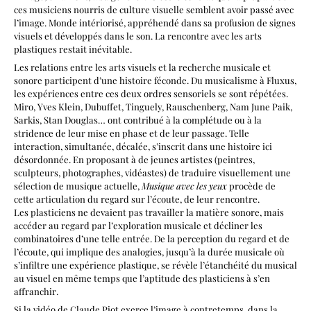
ces musiciens nourris de culture visuelle semblent avoir passé avec
l’image. Monde intériorisé, appréhendé dans sa profusion de signes
visuels et développés dans le son. La rencontre avec les arts
plastiques restait inévitable.
Les relations entre les arts visuels et la recherche musicale et
sonore participent d’une histoire féconde. Du musicalisme à Fluxus,
les expériences entre ces deux ordres sensoriels se sont répétées.
Miro, Yves Klein, Dubuffet, Tinguely, Rauschenberg, Nam June Paik,
Sarkis, Stan Douglas… ont contribué à la complétude ou à la
stridence de leur mise en phase et de leur passage. Telle
interaction, simultanée, décalée, s’inscrit dans une histoire ici
désordonnée. En proposant à de jeunes artistes (peintres,
sculpteurs, photographes, vidéastes) de traduire visuellement une
sélection de musique actuelle,
Musique avec les yeux
procède de
cette articulation du regard sur l’écoute, de leur rencontre.
Les plasticiens ne devaient pas travailler la matière sonore, mais
accéder au regard par l’exploration musicale et décliner les
combinatoires d’une telle entrée. De la perception du regard et de
l’écoute, qui implique des analogies, jusqu’à la durée musicale où
s’infiltre une expérience plastique, se révèle l’étanchéité du musical
au visuel en même temps que l’aptitude des plasticiens à s’en
affranchir.
Si la vidéo de Claude Piot exerce l’image à contretemps, dans la