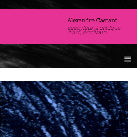
Alexandre Castant
essayiste & critique
,
écrivain
d’art