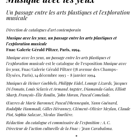
Un passage entre les arts plastiques et l'exploration
musicale
Direction de catalogues d’art contemporain
Musique avec les yeux, un passage entre les arts plastiques et
l’exploration musicale
Fnac/Galerie Gérald Piltzer, Paris, 1994.
Musique avec les yeux, un passage entre les arts plastiques et
l’exploration musicale
est le catalogue de l’exposition
Musique avec
les yeux,
Fnac/Galerie Gérald Piltzer (
78 avenue des Champs-
Élysées,
Paris), 14 décembre 1993 – 8 janvier 1994.
Musiques de Heiner Goebbels, Philippe Eidel, Lounge Lizards, Jacques
Di Donato, Louis Sclavis et Armand Angster, Diamanda Galas, Elliott
Sharp, François-Élie Roulin, John Moran, Pascal Comelade.
Œuvres de Marie Baronnet, Pascal Dhennequin, Yann Guénard,
Rodolphe Hammadi, Gilles Héranney, Clément-Olivier Meylan, Claude
Piot, Sophia Salazar, Nicolas Tourlière.
Rédaction du catalogue et commissaire de l’exposition : A. C.
Directeur de l’action culturelle de la Fnac : Jean Carabalona.
*