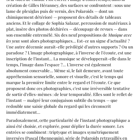
création de Gilles Héranney, des surfaces se confrontent : sous une
lame de plexiglas puis de vernis, des Polaroids — dont un
chimiquement détérioré — proposent des détails de tableaux
anciens. Et le collage de Sophia Salazar, percussion de matériaux à
plat, insère des photos déchirées — découpage de revues — dans
son ensemble entremêlé. Six des neuf propositions de
Musique avec
les yeux
sont alors photographiques… Est-ce un signe d’actualité ?
Une autre décennie aurait-elle privilégié d’autres supports ? Ou un
paradoxe ? L’image photographique, à l’inverse de l’écoute, est une
inscription de l’instant… La musique se développerait-elle dans le
temps, l’image dans l’espace ?… L’inverse est également
absolument concevable… Même si, le fait demeure, avant toute
appréhension sensorielle, sonore et visuelle, c’est le temps qui
marque la première limite entre le regard et l’écoute. Ce que
proposent donc ces photographies, c’est une irréversible tentative
de sortir d’elles-mêmes : de leur temporalité. Elles sont le reflet de
l’instant — malgré leur conjugaison subtile du temps — que
redouble une saisie globale du regard qui les circonscrit
immédiatement…
Paradoxalement, cette particularité de l’instant photographique a
ainsi été choisie, et explorée, pour déplier la durée sonore. Les
entrées se combinent : triptyque et images symétriquement
inversées (Pascal Dhennequin), série de Polaroids retravaillés en