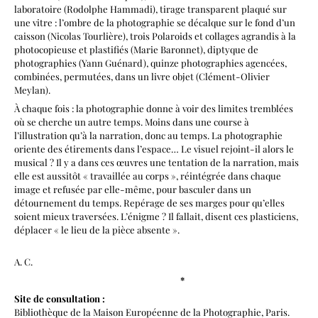
laboratoire (Rodolphe Hammadi), tirage transparent plaqué sur
une vitre : l’ombre de la photographie se décalque sur le fond d’un
caisson (Nicolas Tourlière), trois Polaroids et collages agrandis à la
photocopieuse et plastifiés (Marie Baronnet), diptyque de
photographies (Yann Guénard), quinze photographies agencées,
combinées, permutées, dans un livre objet (Clément-Olivier
Meylan).
À chaque fois : la photographie donne à voir des limites tremblées
où se cherche un autre temps. Moins dans une course à
l’illustration qu’à la narration, donc au temps. La photographie
oriente des étirements dans l’espace… Le visuel rejoint-il alors le
musical ? Il y a dans ces œuvres une tentation de la narration, mais
elle est aussitôt « travaillée au corps », réintégrée dans chaque
image et refusée par elle-même, pour basculer dans un
détournement du temps. Repérage de ses marges pour qu’elles
soient mieux traversées. L’énigme ? Il fallait, disent ces plasticiens,
déplacer « le lieu de la pièce absente ».
A. C.
*
Site de consultation :
Bibliothèque de la Maison Européenne de la Photographie, Paris.