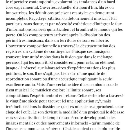
le répertoire contemporain, explorent les tendances d’un hard-
core expérimental. Ouvertes, actuelle, d’aujourd’hui, libres ou
innovatrices, les définitions précisent ces styles en demeurant
incomplètes. Recyclage, citation ou détournement musical ? Par
parti pris, sans doute, et par nécessité esthétique d’intégrer le flux
d’informations sonores qui articulent et brouillent le monde qui les
porte. Où les compositeurs arrivent après la dissolution des
périmètres musicaux, dans un territoire de sons en liberté.
L’ouverture compositionnelle a traversé la déstructuration des
registres, un système de contingence. Puisque ces musiques
trouvent leur unité moins dans la fusion que dans le mélange
percussif qui les nourrit. Et considèrent, pour cela, un élément
jusque-là réservé aux laboratoires d’expérimentations les plus
pointues, le son. Il ne s’agit pas, bien sûr, d’une qualité de
reproduction sonore ou d’une acoustique impliquant la seule
excellence audio. Mais d’une certaine idée du son enfouie sous le
tissu musical : le musicien explore la limite sonore, ses
compositions l’expérimentent en retour. Cette recherche a traversé
le vingtième siècle pour trouver ici une application
soft
, mais
irréductible, dans la dissidence que ces musiciens approchent : leur
éloge de l’ouïe. Le son devient la modalité d’un projet qui le dépasse
vers sa visualisation : le temps de son écoute développant « des
images mentales et des mouvements informels » qu’un monde de
l’image, en amont, a su générer. C’est le contrat que la plupart de