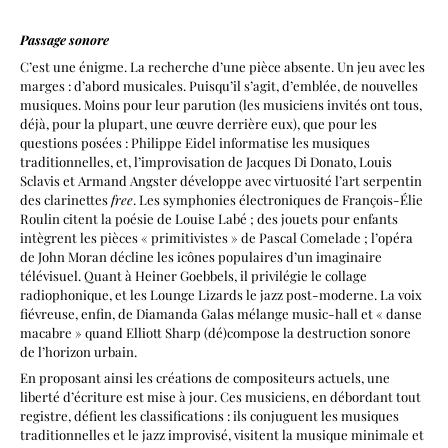
Passage sonore
C’est une énigme. La recherche d’une pièce absente. Un jeu avec les
marges : d’abord musicales. Puisqu’il s’agit, d’emblée, de nouvelles
musiques. Moins pour leur parution (les musiciens invités ont tous,
déjà, pour la plupart, une œuvre derrière eux), que pour les
questions posées : Philippe Eidel informatise les musiques
traditionnelles, et, l’improvisation de Jacques Di Donato, Louis
Sclavis et Armand Angster développe avec virtuosité l’art serpentin
des clarinettes
free
. Les symphonies électroniques de François-Élie
Roulin citent la poésie de Louise Labé ; des jouets pour enfants
intègrent les pièces « primitivistes » de Pascal Comelade ; l’opéra
de John Moran décline les icônes populaires d’un imaginaire
télévisuel. Quant à Heiner Goebbels, il privilégie le collage
radiophonique, et les Lounge Lizards le jazz post-moderne. La voix
fiévreuse, enfin, de Diamanda Galas mélange music-hall et « danse
macabre » quand Elliott Sharp (dé)compose la destruction sonore
de l’horizon urbain.
En proposant ainsi les créations de compositeurs actuels, une
liberté d’écriture est mise à jour. Ces musiciens, en débordant tout
registre, défient les classifications : ils conjuguent les musiques
traditionnelles et le jazz improvisé, visitent la musique minimale et