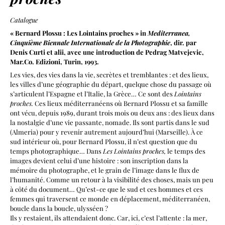
Catalogue
« Bernard Plossu : Les Lointains proches » in
Mediterranea,
Cinquième Biennale Internationale de la Photographie
, dir. par
Denis Curti et alii, avec une introduction de Pedrag Matvejevic,
Mar.Co. Edizioni, Turin, 1993.
Les vies, des vies dans la vie, secrètes et tremblantes : et des lieux,
les villes d’une géographie du départ, quelque chose du passage où
s’articulent l’Espagne et l’Italie, la Grèce… Ce sont des
Lointains
proches.
Ces lieux méditerranéens où Bernard Plossu et sa famille
ont vécu, depuis 1989, durant trois mois ou deux ans : des lieux dans
la nostalgie d’une vie passante, nomade. Ils sont partis dans le sud
(Almeria) pour y revenir autrement aujourd’hui (Marseille). À ce
sud intérieur où, pour Bernard Plossu, il n’est question que du
temps photographique… Dans
Les Lointains proches,
le temps des
images devient celui d’une histoire : son inscription dans la
mémoire du photographe, et le grain de l’image dans le flux de
l’humanité. Comme un retour à la visibilité des choses, mais un peu
à côté du document… Qu’est-ce que le sud et ces hommes et ces
femmes qui traversent ce monde en déplacement, méditerranéen,
boucle dans la boucle, ulysséen ?
Ils y restaient, ils attendaient donc. Car, ici, c’est l’attente : la mer,