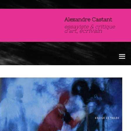
Alexandre Castant
essayiste & critique
,
écrivain
d’art