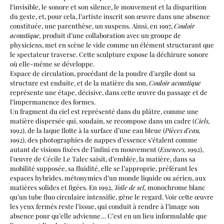
l’invisible, le sonore et son silence, le mouvement et la disparition
du geste, et, pour cela, l’artiste inscrit son œuvre dans une absence
constituée, une parenthèse, un suspens. Ainsi, en 1997,
Couloir
acoustique,
produit d’une collaboration avec un groupe de
physiciens, met en scène le vide comme un élément structurant que
le spectateur traverse. Cette sculpture expose la déchirure sonore
où elle-même se développe.
Espace de circulation, procédant de la poudre d’argile dont sa
structure est enduite, et de la matière du son,
Couloir acoustique
représente une étape, décisive, dans cette œuvre du passage et de
l’impermanence des formes.
Un fragment du ciel est représenté dans du plâtre, comme une
matière dispersée qui, soudain, se recompose dans un cadre (
Ciels,
1992), de la laque flotte à la surface d’une eau bleue (
Pièces d’eau,
1992), des photographies de nappes d’essence s’étalent comme
autant de visions fixées de l’infini en mouvement (
Essences,
1992),
l’œuvre de Cécile Le Talec saisit, d’emblée, la matière, dans sa
mobilité supposée, sa fluidité, elle se l’approprie, préférant les
espaces hybrides, métonymies d’un monde liquide ou aérien, aux
matières solides et figées. En 1992,
Toile de sel,
monochrome blanc
qu’un tube fluo circulaire intensifie, gêne le regard. Voir cette œuvre
les yeux fermés reste l’issue, qui conduit à rendre à l’image son
absence pour qu’elle advienne… C’est en un lieu informulable que