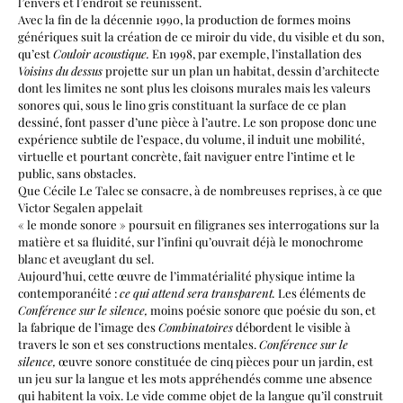
l’envers et l’endroit se réunissent.
Avec la fin de la décennie 1990, la production de formes moins
génériques suit la création de ce miroir du vide, du visible et du son,
qu’est
Couloir acoustique.
En 1998, par exemple, l’installation des
Voisins du dessus
projette sur un plan un habitat, dessin d’architecte
dont les limites ne sont plus les cloisons murales mais les valeurs
sonores qui, sous le lino gris constituant la surface de ce plan
dessiné, font passer d’une pièce à l’autre. Le son propose donc une
expérience subtile de l’espace, du volume, il induit une mobilité,
virtuelle et pourtant concrète, fait naviguer entre l’intime et le
public, sans obstacles.
Que Cécile Le Talec se consacre, à de nombreuses reprises, à ce que
Victor Segalen appelait
« le monde sonore » poursuit en filigranes ses interrogations sur la
matière et sa fluidité, sur l’infini qu’ouvrait déjà le monochrome
blanc et aveuglant du sel.
Aujourd’hui, cette œuvre de l’immatérialité physique intime la
contemporanéité :
ce qui attend sera transparent.
Les éléments de
Conférence sur le silence,
moins poésie sonore que poésie du son, et
la fabrique de l’image des
Combinatoires
débordent le visible à
travers le son et ses constructions mentales.
Conférence sur le
silence,
œuvre sonore constituée de cinq pièces pour un jardin, est
un jeu sur la langue et les mots appréhendés comme une absence
qui habitent la voix. Le vide comme objet de la langue qu’il construit