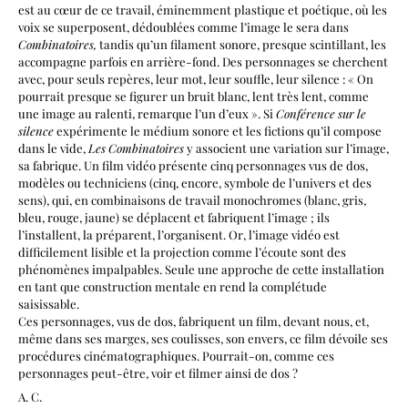
est au cœur de ce travail, éminemment plastique et poétique, où les
voix se superposent, dédoublées comme l’image le sera dans
Combinatoires,
tandis qu’un filament sonore, presque scintillant, les
accompagne parfois en arrière-fond. Des personnages se cherchent
avec, pour seuls repères, leur mot, leur souffle, leur silence : « On
pourrait presque se figurer un bruit blanc, lent très lent, comme
une image au ralenti, remarque l’un d’eux ». Si
Conférence sur le
silence
expérimente le médium sonore et les fictions qu’il compose
dans le vide,
Les Combinatoires
y associent une variation sur l’image,
sa fabrique. Un film vidéo présente cinq personnages vus de dos,
modèles ou techniciens (cinq, encore, symbole de l’univers et des
sens), qui, en combinaisons de travail monochromes (blanc, gris,
bleu, rouge, jaune) se déplacent et fabriquent l’image ; ils
l’installent, la préparent, l’organisent. Or, l’image vidéo est
difficilement lisible et la projection comme l’écoute sont des
phénomènes impalpables. Seule une approche de cette installation
en tant que construction mentale en rend la complétude
saisissable.
Ces personnages, vus de dos, fabriquent un film, devant nous, et,
même dans ses marges, ses coulisses, son envers, ce film dévoile ses
procédures cinématographiques. Pourrait-on, comme ces
personnages peut-être, voir et filmer ainsi de dos ?
A. C.