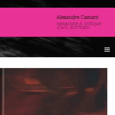
Alexandre Castant
essayiste & critique
,
écrivain
d’art