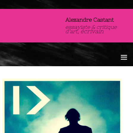
Aller
au
contenu
Alexandre Castant
essayiste & critique
,
écrivain
d’art