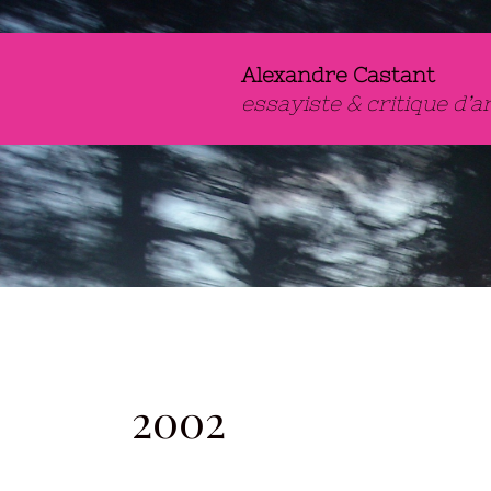
Aller
au
contenu
Alexandre Castant
essayiste & critique d’a
2002